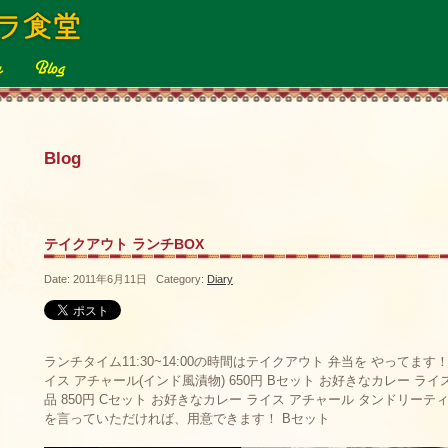
Blog
テイクアウト ランチBOX
Date: 2011年6月11日 Category:
Diary
ランチタイム11:30~14:00の時間はテイクアウト 弁当を やってます
イス アチャール(インド風漬物) 650円 Bセット お好きなカレー ライ
品 850円 Cセット お好きなカレー ライス アチャール タンドリーティ
を言っていただければ、用意できます！ Bセット