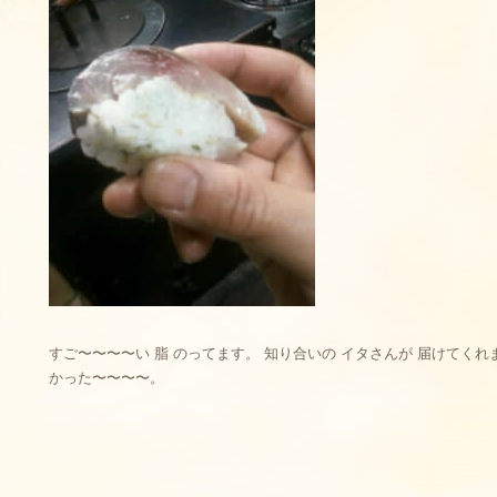
すご〜〜〜〜い 脂 のってます。 知り合いの イタさんが 届けてく
かった〜〜〜〜。