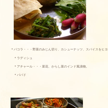
＊パコラ・・・野菜のみじん切り、カシューナッツ、スパイスをヒヨ
＊ラディシュ
＊アチャール・・・菜花、からし菜のインド風漬物。
＊パパド